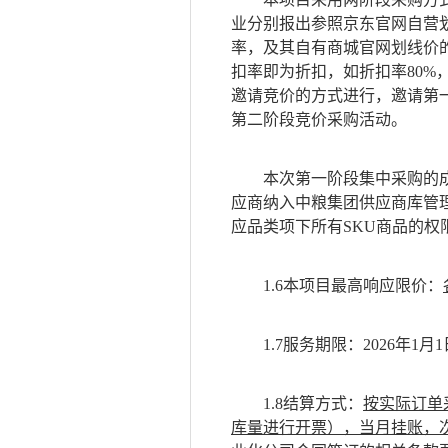
业分别报出
参照京东官网自营
率，及其自有商城官网划线价
扣率即为折扣，如折扣率
80
邀请
竞价
的方式进行，邀请第
第二阶段
竞价
采购活动。
本次
第一阶段集中
采购的
应商纳入中粮集团供应商库
管
应品类项下所有
SKU
商品
的权
1.6本项目最高响应限价：
1.
7
服务期限：
2026年1月1
1.
8
结算方式：
按实际订单
库量进行开票），当月挂账，