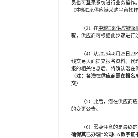
员也可登录系统进行业务操作。
《中粮E采供应链采购平台操
（
2）
在
中粮
E采供应链采
骤，供应商可根据此步骤进行
（
4）
从
2025年
8
月
25
日
23
线交易页面
提交报名资料
。代
报的相关信息后，将确认潜在
（
注：各潜在供应商需在报名
交
）
（
5）此后，潜在供应商
的变更公告。
（
6）需要注意的是最终
确保其已办理“公司CA数字证