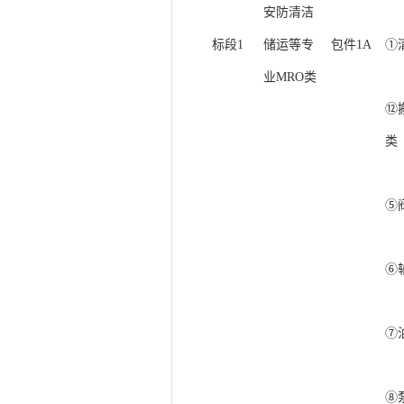
安防清洁
标段
1
储运等专
包件
1A
①
业
MRO类
⑫
类
⑤
⑥
⑦
⑧