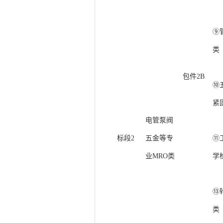
⑨
类
包件
2B
⑩
紧
电管泵阀
标段
2
五金等专
⑪
业
MRO类
学
⑬
类