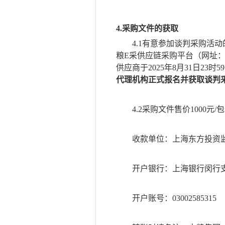
4.采购文件的获取
4.1有意参加谈判采购活
粮
E采供应链采购平台（网址
供应商于
2025
年
8
月
31
日
23
时
59
代理机构正式报名并获取谈判
4.2采购文件售价
1000
元
/
收款单位：上海东方投资
开户银行：上海银行闵行
开户账号：
03002585315