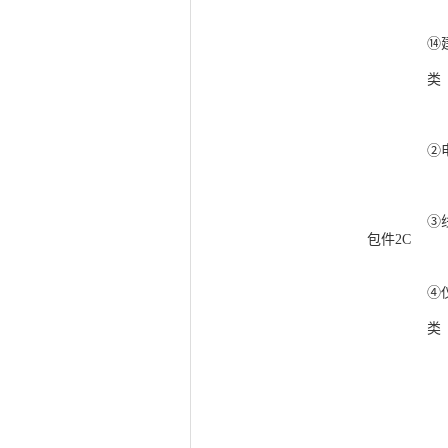
⑭
类
②
③
包件
2C
④
类