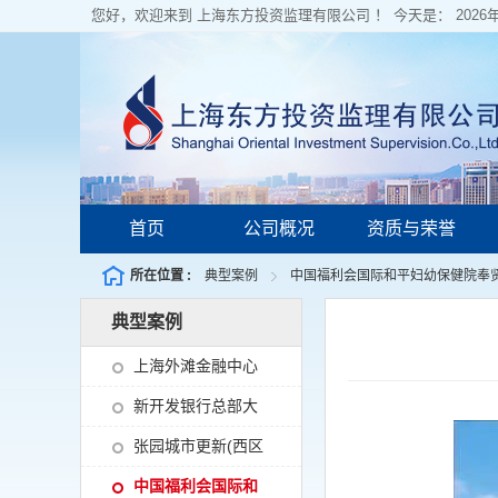
您好，欢迎来到 上海东方投资监理有限公司 ！ 今天是：
202
首页
公司概况
资质与荣誉
所在位置 :
典型案例
中国福利会国际和平妇幼保健院奉
典型案例
上海外滩金融中心
（BFC）
新开发银行总部大
楼工程
张园城市更新(西区
115-02地块保护性
中国福利会国际和