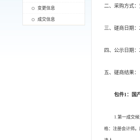
二、采购方式：
变更信息
成交信息
三、磋商日期：20
四、公示日期：20
五、磋商结果：
包件1：国
1.
第一成交候
格：注册会计师。