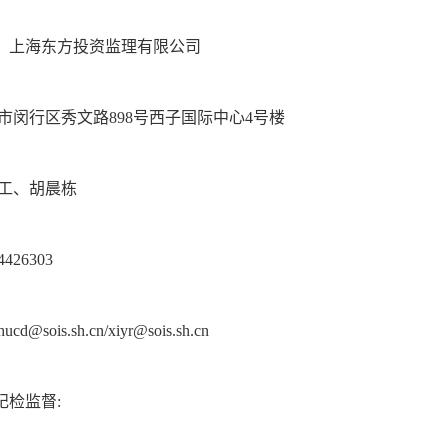
：上海东方投资监理有限公司
市闵行区秀文路898号西子国际中心4号楼
工、胡晨栋
426303
sois.sh.cn/xiyr@sois.sh.cn
纪检监督: