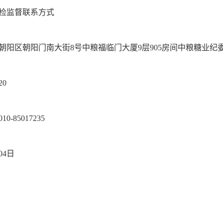
检监督联系方式
朝阳区朝阳门南大街8号中粮福临门大厦9层905房间中粮糖业纪
20
-85017235
04日