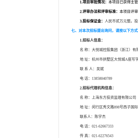
1.
项目审批情况：
本项目已获得主管
2.
评审办法和评审标准：
本项目评审
3.
投标保证金：
人民币
贰
万元整。投
七、对本次招标提出询问，请按以下方式
1.
招标人信息：
名 称：
大悦城控股集团（浙江）有
地 址：
杭州市拱墅区大悦城A座写
联
系
人：
吴斌
电
话：13858040789
2.
招标代理机构信息：
名 称：上海东方投资监理有限公司
地 址：闵行区秀文路898号西子国
联系人：陈宇杰
电 话：021-62667333
传 真：021-62276543