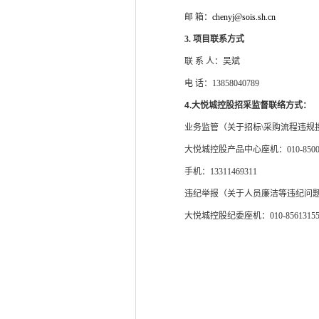
邮 箱：
chenyj@sois.sh.cn
3.
项目联系方式
联
系
人：
吴斌
电
话：13858040789
4.
大悦城控股招采监督联络方式：
业务监管（关于招标\采购流程违规
大悦城控股产品中心座机：010-85005
手机：13311469311
违纪举报（关于人员廉洁等违纪问
大悦城控股纪委座机：010-8561315