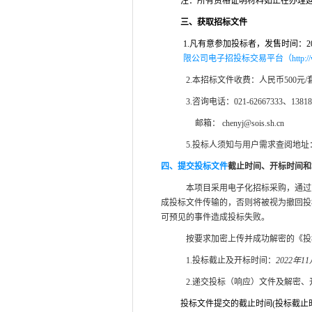
注：所有资格证明材料如正在办理
三、获取招标文件
1.
凡有意参加投标者，发售时间：202
限公司电子招投标交易平台（http://www.s
2.
本招标文件收费：人民币500元
3.
咨询电话：021-62667333、13818
邮箱： chenyj@sois.sh.cn
5.
投标人须知与用户需求查阅地址
四、提交投标文件
截止时间、开标时间和
本项目采用电子化招标采购，通过
成投标文件传输的，否则将被视为撤回投
可预见的事件造成投标失败。
按要求加密上传并成功解密的《投
1.
投标截止及开标时间：
2022年1
2.
递交投标（响应）文件及解密、
投标文件提交的截止时间(投标截止