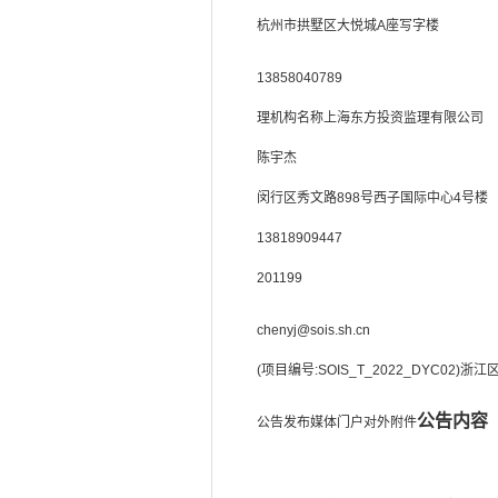
杭州市拱墅区大悦城A座写字楼
13858040789
理机构名称
上海东方投资监理有限公司
陈宇杰
闵行区秀文路898号西子国际中心4号楼
13818909447
201199
chenyj@sois.sh.cn
(项目编号:SOIS_T_2022_DYC02
公告内容
公告发布媒体门户对外附件