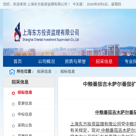
您好，欢迎来到 上海东方投资监理有限公司 ！ 今天是：
2026年8月6日，星期四
首页
公司概况
资质与荣誉
招采信息
专业
所在位置 :
招采信息
招标信息
招采信息
中粮番茄吉木萨尔番茄扩
招标信息
变更信息
中粮番茄吉木萨尔番
中标信息
上海东方投资监理有限公司
受
中粮
采购公告
有关规定，现对
中粮番茄吉木萨尔