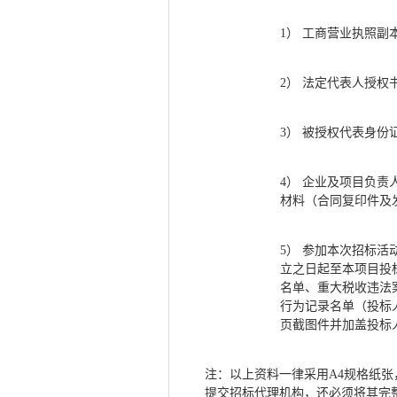
1）
工商营业执照副
2）
法定代表人授权
3）
被授权代表身份
4）
企业及项目负责
材料（合同复印件及
5）
参加本次招标活
立之日起至本项目投标截止
名单、重大税收违法案件
行为记录名单（投标
页截图件并加盖投标
注：以上资料一律采用
A4规格纸
提交招标代理机构，还必须将其完