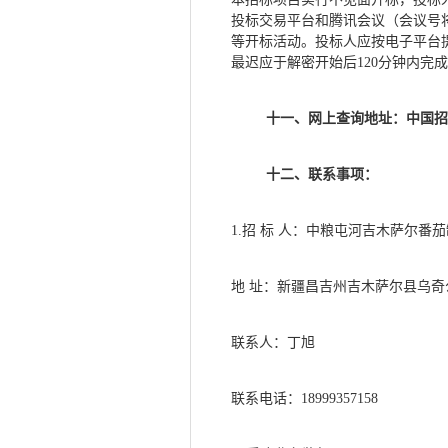
投标交易平台和腾讯会议（会议号
等开标活动。投标人应按电子平台
最迟应于解密开始后120分钟内完
十一、网上查询地址：中国
十二、联系事项：
1
.招 标 人：中粮屯河吉木萨尔番
地
址：新疆昌吉州吉木萨尔县乌奇
联系人：丁旭
联系电话：
18999357158