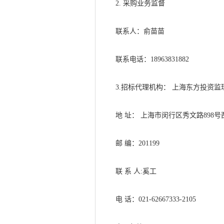
2. 采购业务监督
联系人：俞苗苗
联系电话：
18963831882
3
.
招标代理机构：
上海东方投资监
地
址：
上海市闵行区秀文路
8
98
号
邮
编：
2
01199
联
系
人
:奚工
电
话：
021
-
62667333
-2105