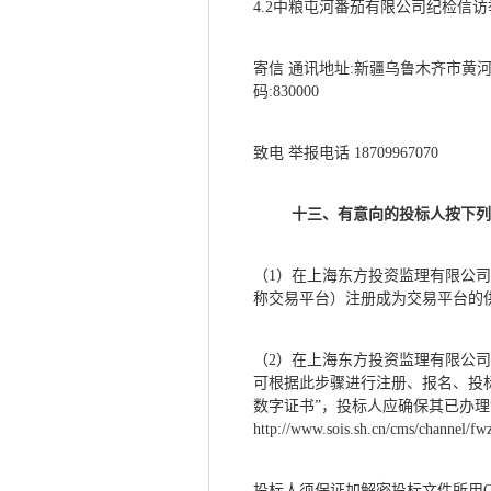
4.2中粮屯河番茄有限公司纪检信
寄信
通讯地址
:新疆乌鲁木齐市黄河
码:830000
致电
举报电话
18709967070
十三、
有意向
的投标人
按下列
（
1）在上海东方投资监理有限公
称交易平台）注册成为交易平台的
（
2）在上海东方投资监理有限公司官网
可根据此步骤进行注册、报名、投
数字证书”，投标人应确保其已办理
http://www.sois.sh.cn/cms/channel/f
投标人须保证加解密投标文件所用